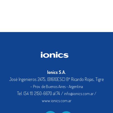
Ionics S.A.
José Ingenieros 2475, (B1610ESC) Bº Ricardo Rojas, Tigre
-
Prov. de Buenos Aires - Argentina
Tel. (54 11) 2150-6670 al 74 /
info@ionics.com.ar /
www.ionics.com.ar